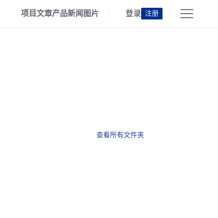
项目
文章
产品
新闻
图片
登录
注册
查看所有文件夹