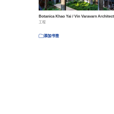
Botanica Khao Yai / Vin Varavarn Architec
工程
添加书签