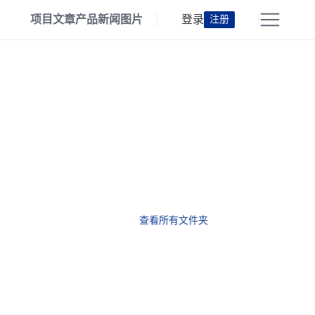
项目
文章
产品
新闻
图片
登录
注册
查看所有文件夹