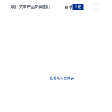
项目
文章
产品
新闻
图片
登录
注册
查看所有文件夹