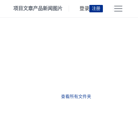
项目
文章
产品
新闻
图片
登录
注册
查看所有文件夹