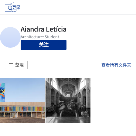
登录
关注
整理
查看所有文件夹