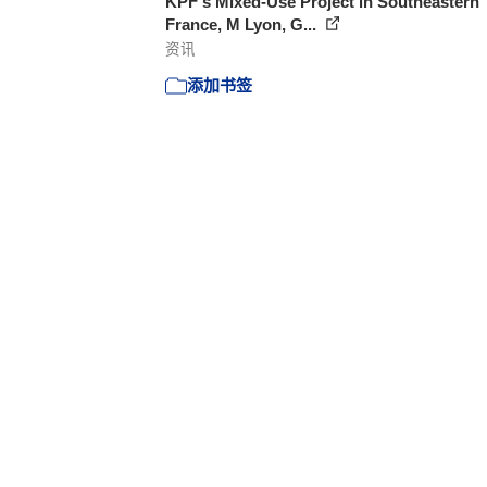
KPF's Mixed-Use Project in Southeastern
France, M Lyon, G...
资讯
添加书签