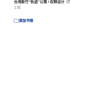
台湾新竹“轨迹”公寓 / 权释设计
工程
添加书签