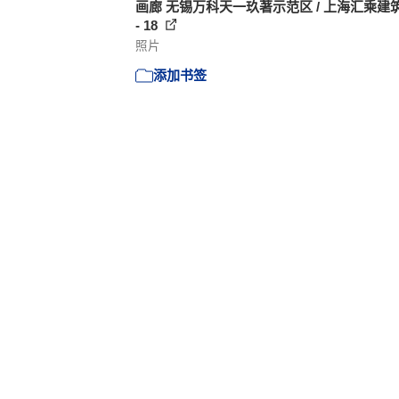
画廊 无锡万科天一玖著示范区 / 上海汇乘建
- 18
照片
添加书签