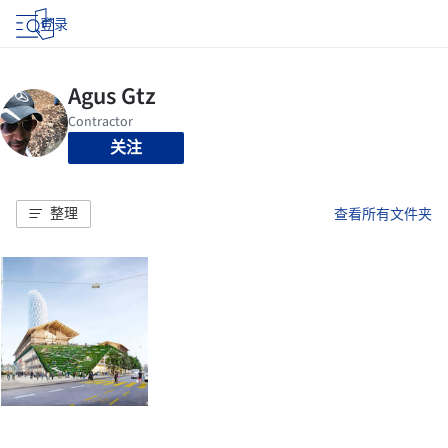
登录
关注
整理
查看所有文件夹