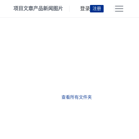
项目
文章
产品
新闻
图片
登录
注册
查看所有文件夹