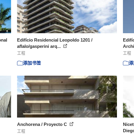
onal
Edifício Residencial Leopoldo 1201 /
Edifí
aflalo/gasperini arq...
Arch
工程
工程
添加书签
添
Anchorena / Proyecto C
Nicet
Dieg
工程