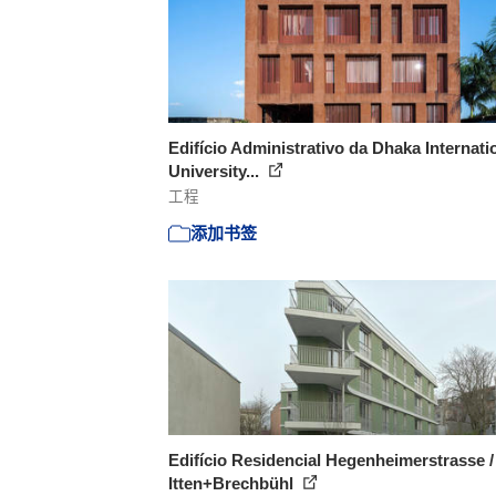
Edifício Administrativo da Dhaka Internati
University...
工程
添加书签
Edifício Residencial Hegenheimerstrasse /
Itten+Brechbühl