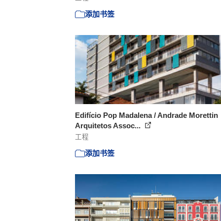
添加书签
Edifício Pop Madalena / Andrade Morettin
Arquitetos Assoc...
工程
添加书签