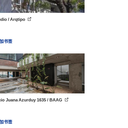
dio / Arqtipo
加书签
icio Juana Azurduy 1635 / BAAG
加书签