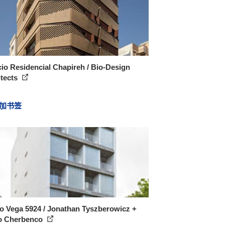
cio Residencial Chapireh / Bio-Design
itects
加书签
o Vega 5924 / Jonathan Tyszberowicz +
o Cherbenco