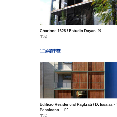
Charlone 1628 / Estudio Dayan
工程
添加书签
Edifício Residencial Pagkrati / D. Issaias - 
Papaioann...
工程