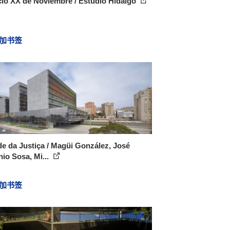
cio XX de Noviembre / Estudio Hidalgo
加书签
e da Justiça / Magüi González, José
io Sosa, Mi...
加书签