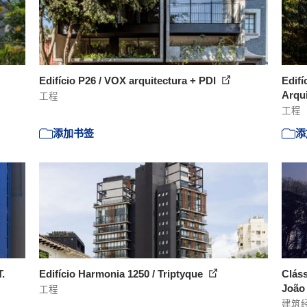
Edifício P26 / VOX arquitectura + PDI
Edifí
Arqu
工程
工程
添加书签
添
T.
Edifício Harmonia 1250 / Triptyque
Cláss
João 
工程
建筑