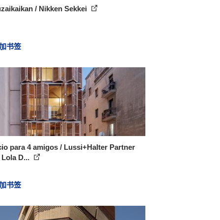
zaikaikan / Nikken Sekkei
加书签
cio para 4 amigos / Lussi+Halter Partner
Lola D...
加书签