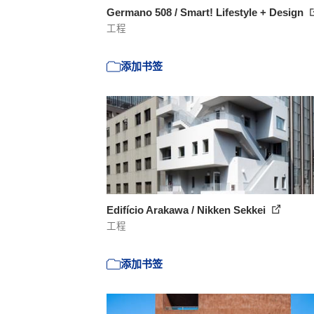
Germano 508 / Smart! Lifestyle + Design
工程
添加书签
Edifício Arakawa / Nikken Sekkei
工程
添加书签