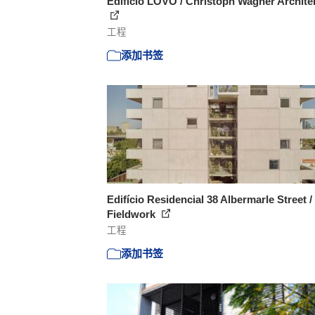
Edifício LOVO / Christoph Wagner Archite
工程
添加书签
Edifício Residencial 38 Albermarle Street /
Fieldwork
工程
添加书签