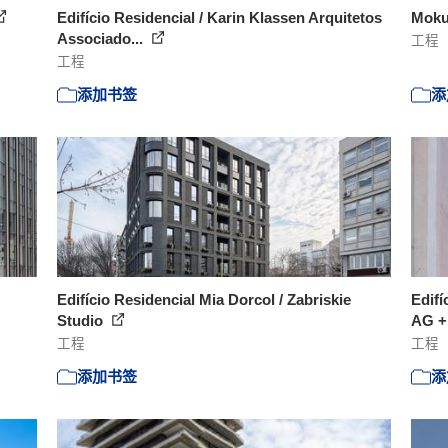
Edifício Residencial / Karin Klassen Arquitetos
Moku
Associado...
工程
工程
添加书签
添
Edifício Residencial Mia Dorcol / Zabriskie
Edifí
Studio
AG + 
工程
工程
添加书签
添