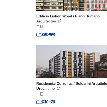
Edifício Lisbon Wood / Plano Humano
Arquitectos
工程
添加书签
Residencial Corruíras / Boldarini Arquitetu
Urbanismo
工程
添加书签