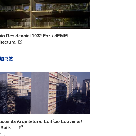
cio Residencial 1032 Foz / dEMM
itectura
加书签
icos da Arquitetura: Edifício Louveira /
Batist...
经典