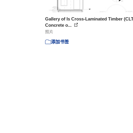
Gallery of Is Cross-Laminated Timber (CLT
Concrete o...
照片
添加书签