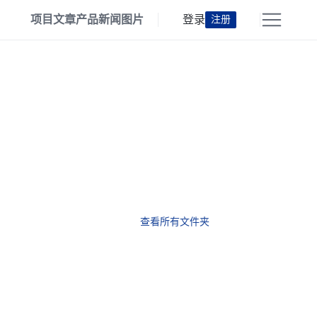
项目
文章
产品
新闻
图片
登录
注册
查看所有文件夹