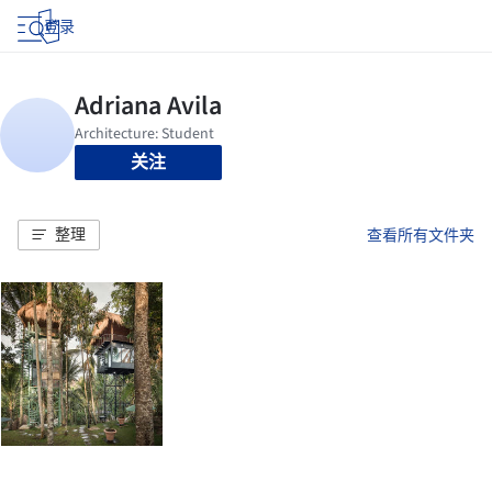
登录
关注
整理
查看所有文件夹