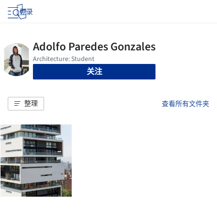
登录
关注
整理
查看所有文件夹