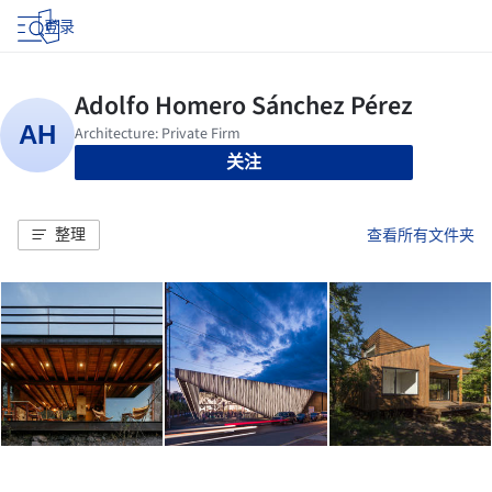
登录
关注
整理
查看所有文件夹