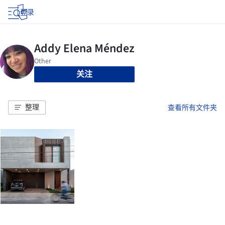
登录
关注
整理
查看所有文件夹