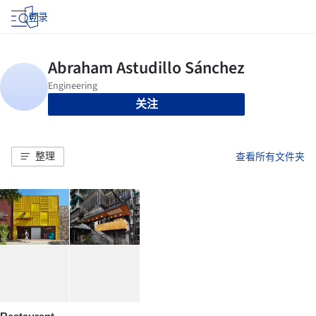
登录
关注
整理
查看所有文件夹