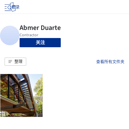
登录
关注
整理
查看所有文件夹