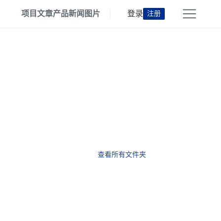
项目
文章
产品
新闻
图片
登录
注册
查看所有文件夹