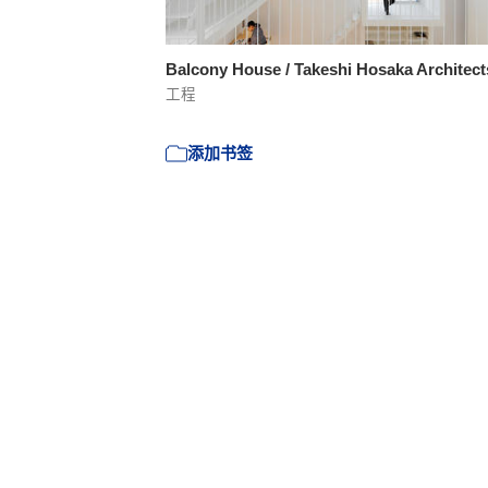
Balcony House / Takeshi Hosaka Architec
工程
添加书签