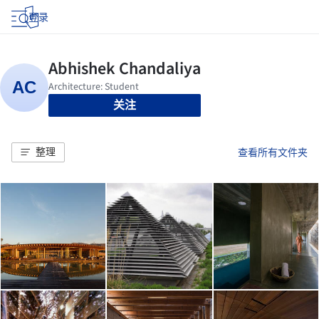
登录
关注
整理
查看所有文件夹