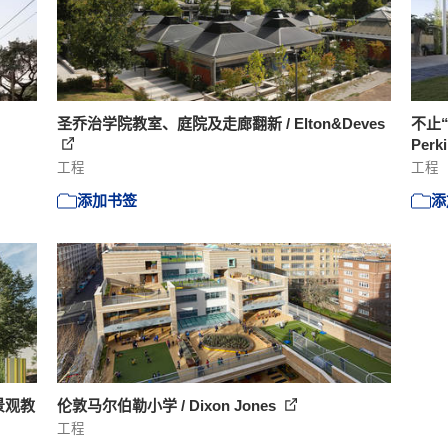
圣乔治学院教室、庭院及走廊翻新 / Elton&Deves
不止“
Perk
工程
工程
添加书签
添
的景观教
伦敦马尔伯勒小学 / Dixon Jones
工程