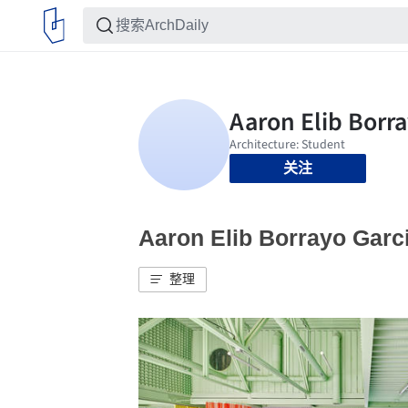
关注
Aaron Elib Borrayo G
整理