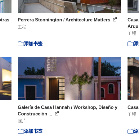
otras
Perrera Stonnington / Architecture Matters
Casa 
Arqu
工程
工程
添加书签
添
Galería de Casa Hannah / Workshop, Diseño y
Casa 
Construcción ...
工程
照片
添加书签
添