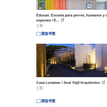
Educan. Escuela para perros, humanos y 
especies / E...
工程
添加书签
Casa Lunamar / José Vigil Arquitectos
工程
添加书签