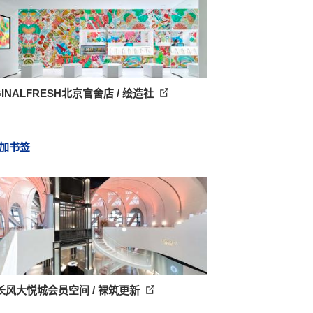
GINALFRESH北京官舍店 / 绘造社
加书签
长风大悦城会员空间 / 裸筑更新