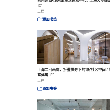
杭州东原·印未来生活体验中心 / 上海天华建
工程
添加书签
上海二回画廊，折叠拱券下的‘新’社区空间 / 
室建筑
工程
添加书签