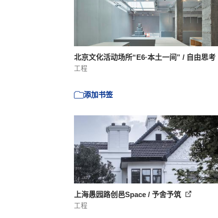
北京文化活动场所“E6·本土一间” / 自由思考
工程
添加书签
上海愚园路创邑Space / 予舍予筑
工程