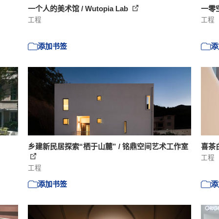
一个人的美术馆 / Wutopia Lab
一零
工程
工程
添加书签
添
乡建新民居探索“栖于山麓” / 铭鼎空间艺术工作室
喜茶白
工程
工程
添加书签
添