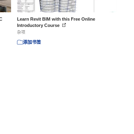
PC
Learn Revit BIM with this Free Online
Introductory Course
杂项
添加书签