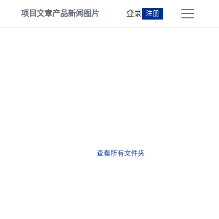
项目
文章
产品
新闻
图片
登录
注册
查看所有文件夹