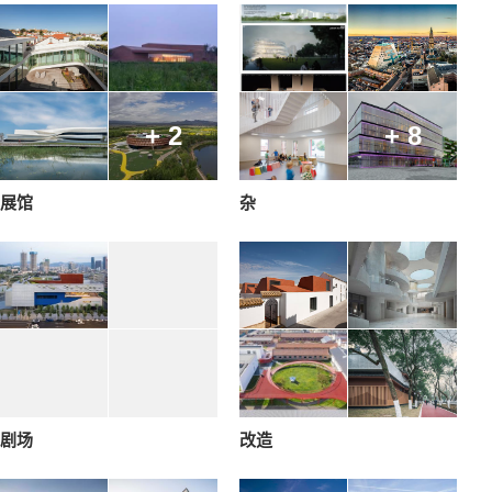
+ 2
+ 8
展馆
杂
剧场
改造