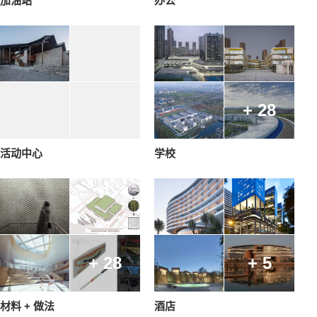
加油站
办公
+ 28
活动中心
学校
+ 28
+ 5
材料 + 做法
酒店