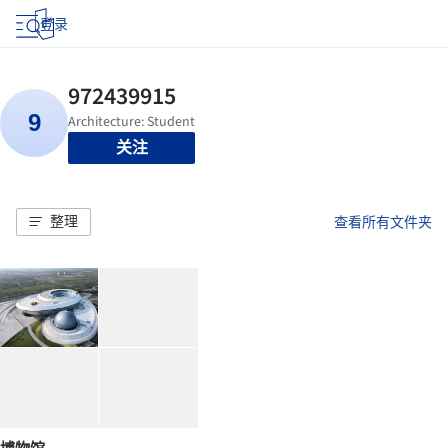
登录
关注
整理
查看所有文件夹