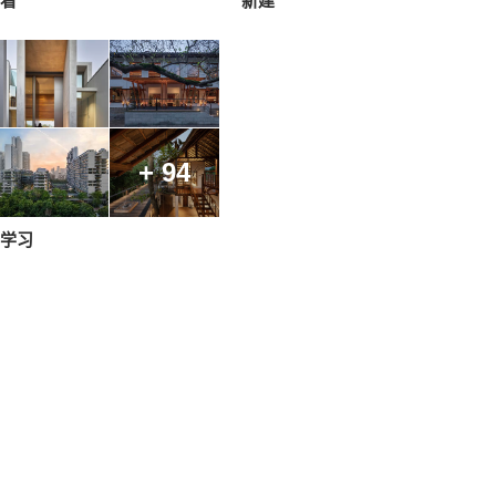
看
新建
+ 94
学习