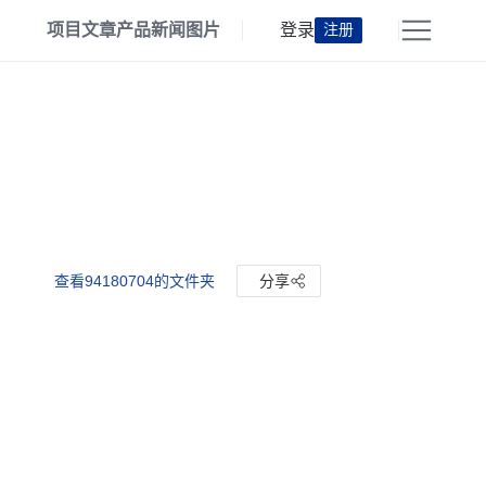
项目
文章
产品
新闻
图片
登录
注册
查看94180704的文件夹
分享