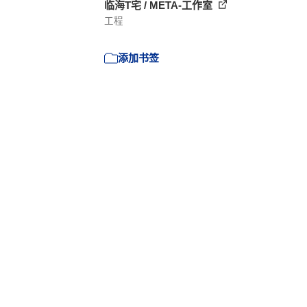
临海T宅 / META-工作室
工程
添加书签