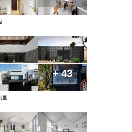
型
+ 43
别墅