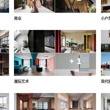
商业
小户
+ 1
潮玩艺术
现代