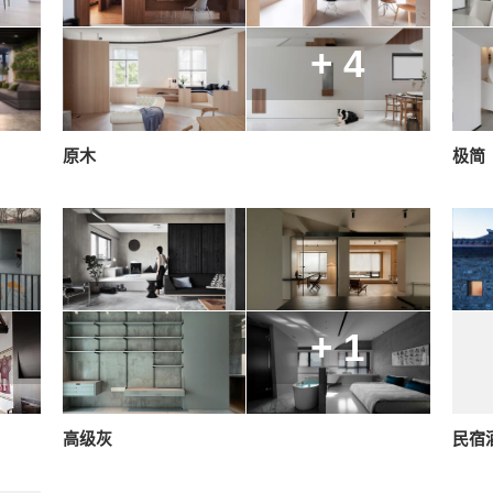
+ 4
原木
极简
+ 1
高级灰
民宿