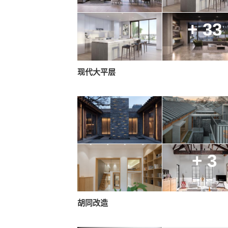
+ 33
现代大平层
+ 3
胡同改造