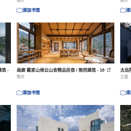
照片
照片
添加书签
添
筑 -
画廊 戴家山倚云山舍精品民宿 / 简然建筑 - 18
太岳
照片
工程
添加书签
添