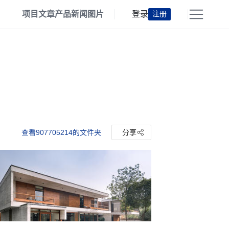
项目
文章
产品
新闻
图片
登录
注册
查看907705214的文件夹
分享