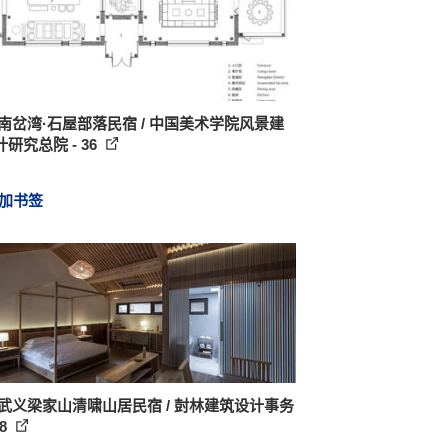
 南岔湾·石屋部落民宿 / 中国美术学院风景建
研究总院 - 36
加书签
 武义梁家山清啸山居民宿 / 尌林建筑设计事务
38