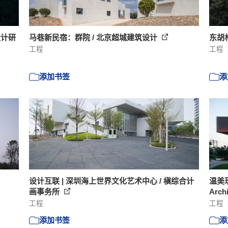
设计研
马巷新民宿：群院 / 北京超城建筑设计
东胡
工程
工程
添加书签
添
设计互联 | 深圳海上世界文化艺术中心 / 槇综合计
温美现
画事务所
Archi
工程
工程
添加书签
添