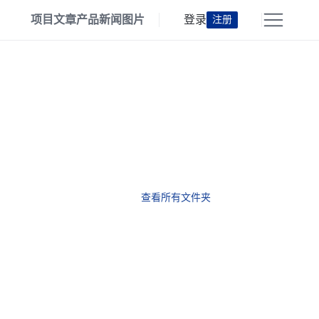
项目
文章
产品
新闻
图片
登录
注册
查看所有文件夹