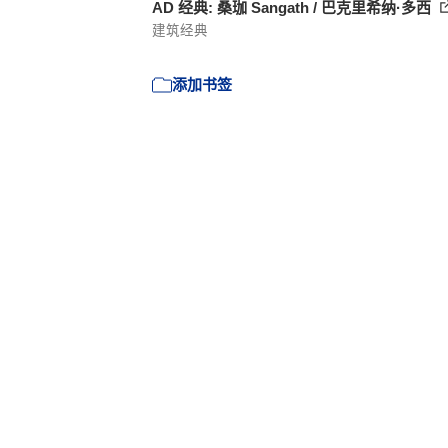
AD 经典: 桑珈 Sangath / 巴克里希纳·多西
建筑经典
添加书签