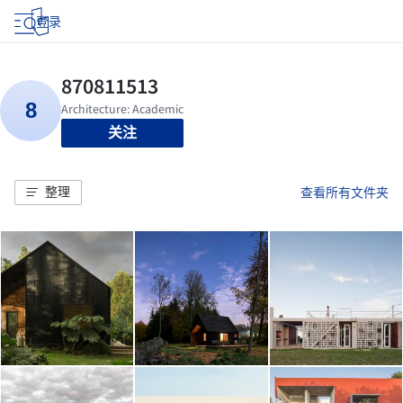
登录
关注
整理
查看所有文件夹