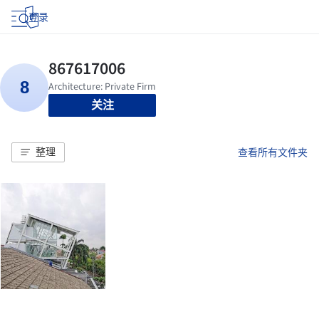
登录
关注
整理
查看所有文件夹