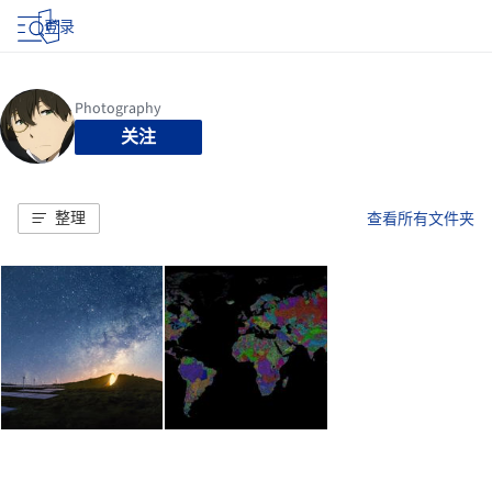
登录
关注
整理
查看所有文件夹