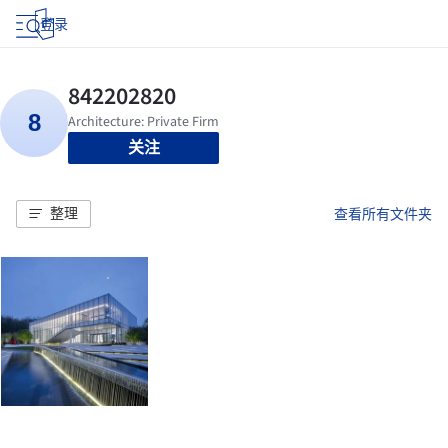
登录
关注
整理
查看所有文件夹