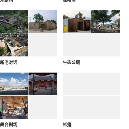
木结构
咖啡店
新老对话
生态公厕
舞台剧场
帐篷