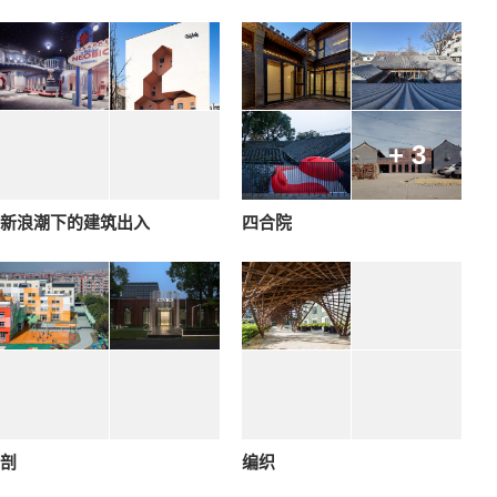
+ 3
新浪潮下的建筑出入
四合院
剖
编织