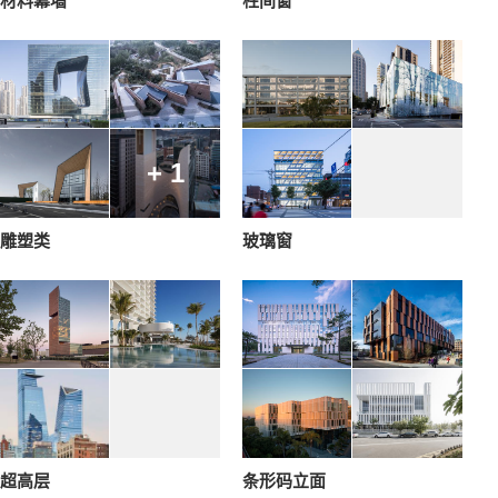
材料幕墙
柱间窗
+ 1
雕塑类
玻璃窗
超高层
条形码立面