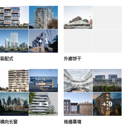
+ 1
装配式
外廊饼干
+ 3
+ 9
横向长窗
格栅幕墙