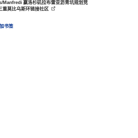
ss/Manfredi 赢洛杉矶拉布雷亚沥青坑规划竞
三重莫比乌斯环链接社区
加书签