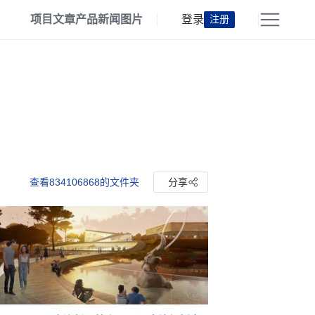
项目
文章
产品
新闻
图片
登录
注册
查看834106868的文件夹
分享