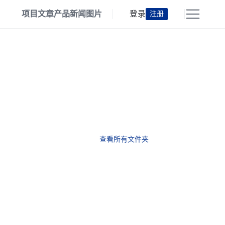
项目
文章
产品
新闻
图片
登录
注册
查看所有文件夹