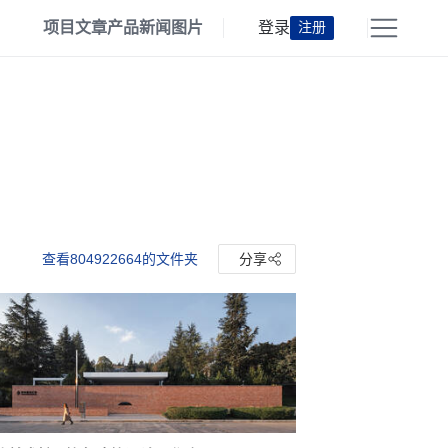
项目
文章
产品
新闻
图片
登录
注册
查看804922664的文件夹
分享