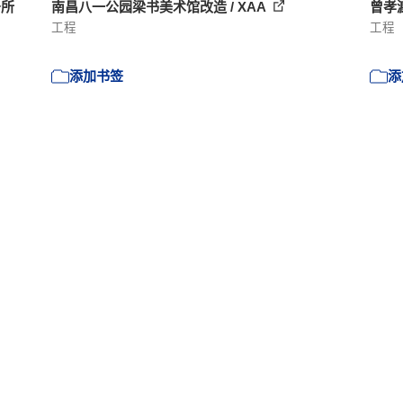
务所
南昌八一公园梁书美术馆改造 / XAA
曾孝
工程
工程
添加书签
添