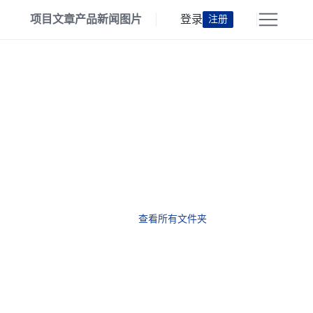
项目
文章
产品
新闻
图片
登录
注册
查看所有文件夹