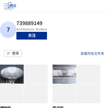
登录
关注
整理
查看所有文件夹