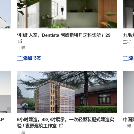
‘引绿’入室，Dentista 阿姆斯特丹牙科诊所 / i29
九毛
工程
工程
添加书签
添
AP
6小时建造，48小时展示，一次轻型装配式建造实
中国建
验 / 袁野建筑工作室
工程
工程