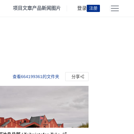
项目
文章
产品
新闻
图片
登录
注册
查看664199361的文件夹
分享