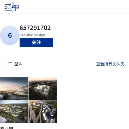
登录
关注
整理
查看所有文件夹