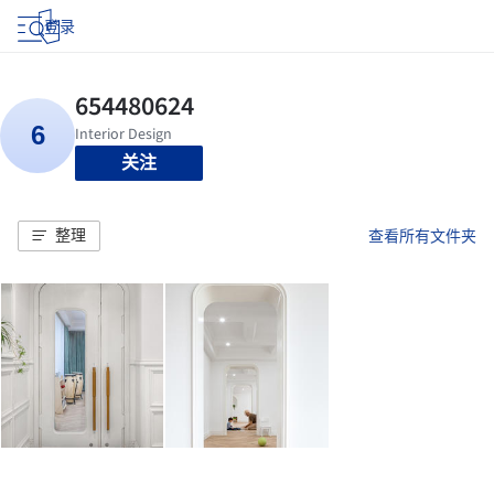
登录
关注
整理
查看所有文件夹