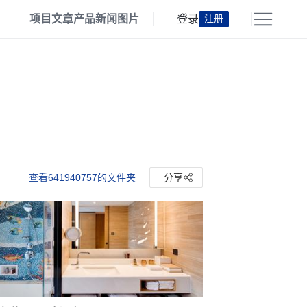
项目
文章
产品
新闻
图片
登录
注册
查看641940757的文件夹
分享