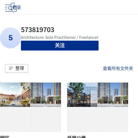
登录
关注
整理
查看所有文件夹