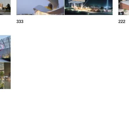
333
222