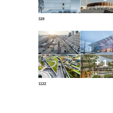
328
+ 1
1122