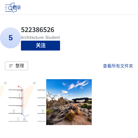
登录
关注
整理
查看所有文件夹